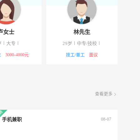
女士
叶先生
大专
42岁
大专
3000-4000元
网络/IT
面议
文
查看更多
手机兼职
08-07