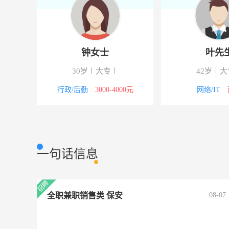
沈女士
卢女
35岁
大专
24岁
大
文员
3000-4000元
其他职位
300
一句话信息
全职兼职销售类 保安
08-07