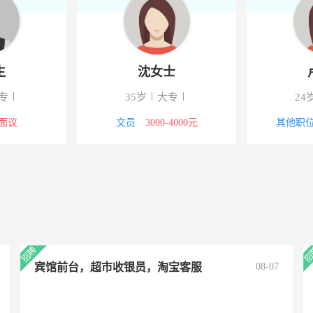
士
林先生
钟
专
29岁
中专/技校
30岁
0-4000元
技工/普工
面议
行政/后勤
宾馆前台，超市收银员，淘宝客服
08-07